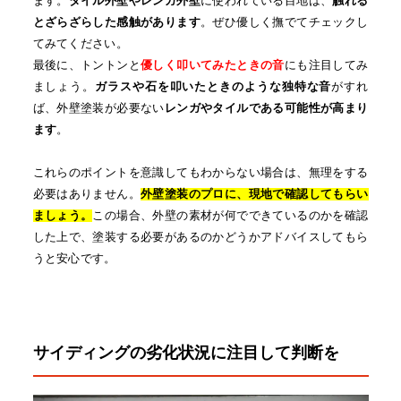
ます。
タイル外壁やレンガ外壁
に使われている目地は、
触れる
とざらざらした感触があります
。ぜひ優しく撫でてチェックし
てみてください。
最後に、トントンと
優しく叩いてみたときの音
にも注目してみ
ましょう。
ガラスや石を叩いたときのような独特な音
がすれ
ば、外壁塗装が必要ない
レンガやタイルである可能性が高まり
ます
。
これらのポイントを意識してもわからない場合は、無理をする
必要はありません。
外壁塗装のプロに、現地で確認してもらい
ましょう。
この場合、外壁の素材が何でできているのかを確認
した上で、塗装する必要があるのかどうかアドバイスしてもら
うと安心です。
サイディングの劣化状況に注目して判断を