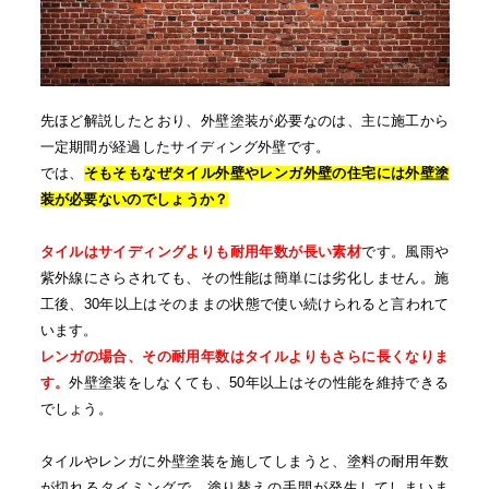
先ほど解説したとおり、
外壁塗装が必要なのは、主に施工から
一定期間が経過したサイディング外壁です。
では、
そもそもなぜタイル外壁やレンガ外壁の住宅には外壁塗
装が必要ないのでしょうか？
タイルはサイディングよりも耐用年数が長い素材
です。風雨や
紫外線にさらされても、その性能は簡単には劣化しません。施
工後、30年以上はそのままの状態で使い続けられると言われて
います。
レンガの場合、その
耐
用年数は
タイルよりも
さらに長くなりま
す。
外壁塗装をしなくても、
50年以上はその性能を維持できる
でしょう。
タイルやレンガに外壁塗装を施してしまうと、塗料の耐用年数
が切れるタイミングで、塗り替えの手間が発生してしまいま