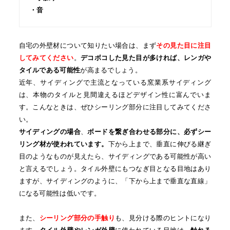
・音
自宅の外壁材について知りたい場合は、まず
その見た目に注目
してみてください
。
デコボコした見た目が多ければ、レンガや
タイルである可能性
が高まるでしょう。
近年、サイディングで主流となっている窯業系サイディング
は、本物のタイルと見間違えるほどデザイン性に富んでいま
す。こんなときは、ぜひシーリング部分に注目してみてくださ
い。
サイディングの場合
、
ボードを繋ぎ合わせる部分に、必ずシー
リング材が使われています。
下から上まで、垂直に伸びる継ぎ
目のようなものが見えたら、サイディングである可能性が高い
と言えるでしょう。タイル外壁にもつなぎ目となる目地はあり
ますが、サイディングのように、「下から上まで垂直な直線」
になる可能性は低いです。
また、
シーリング部分の手触り
も、見分ける際のヒントになり